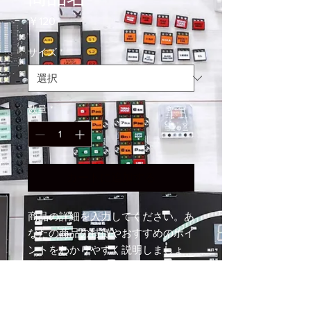
価
￥120
格
サイズ
*
数量
*
カートに追加する
商品の詳細を入力してください。あ
なたの商品の特徴やおすすめのポイ
ントをわかりやすく説明しましょ
う。
商品情報