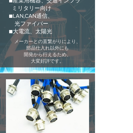
■産業用機器、交通インフラ
ミリタリー向け
■LAN,CAN通信、
光ファイバー
​■大電流、太陽光
メーカーとの直繋がりにより、
部品仕入れ以外にも
​開発から行えるため、
大変好評です。