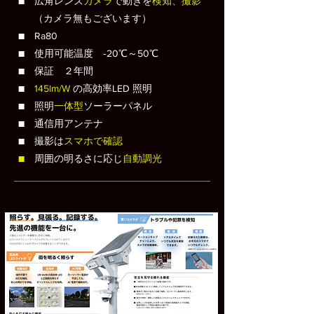
■ 広角レンズ
カメラ
で動きを
検知、撮影
（カメラ無もございます）
■ Ra80
■ 使用可能温度 ‐20℃～50℃
​■ 保証 ２年間
■
145lm/W
の高効率LED 照明
■ 照明
一体型
ソーラーパネル
■ 通信用アンテナ
​■ 撮影は
スマホで確認
​
周囲の明るさに応じ
自動調光