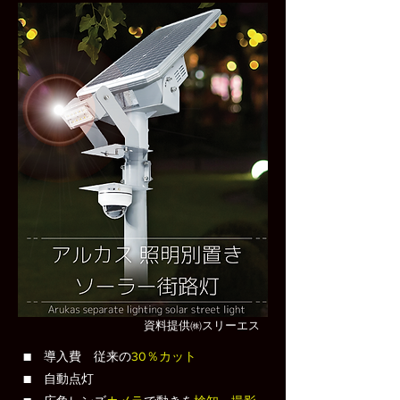
​資料提供㈱スリーエス
■ 導入費 従来の
30％カット
■ 自動点灯