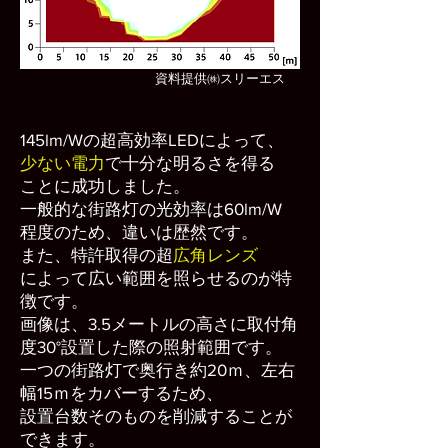
​資料提供㈱スリーエス
145lm/Wの超高効率LEDによって、
少ない電力
で十分な明るさを得る
ことに成功しました。
一般的な街路灯の光効率は60lm/W
程度のため、違いは歴然です。
また、特許取得の超
広角レンズ
によって広い範囲を照らせるのが特
徴です。
画像は、3.5メートルの高さに取付角
度30°設置した際の照射範囲です。
一つの街路灯で奥行き約20ｍ、左右
幅15ｍをカバーするため、
設置台数そのものを削減することが
できます。