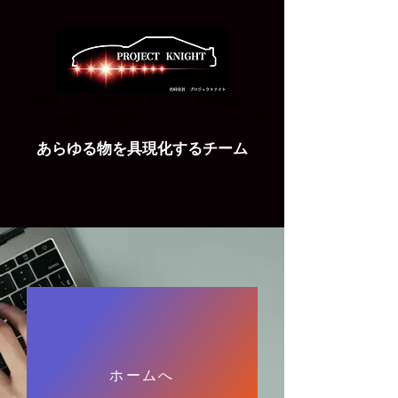
​LED照明 BCP対策 災害 AI 車両修理カ
スタム全般 ろ過装置 ナイトライダー 等
​あらゆる物を具現化するチーム
ホームへ